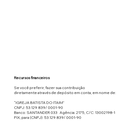
Recursos financeiros
Se você preferir, fazer sua contribuição
diretamente através de depósito em conta, em nome de:
“IGREJA BATISTA DO ITAIM”
CNPJ: 53.129.839/ 0001-90
Banco: SANTANDER 033 Agência: 2175, C/C: 13002198-1
PIX, para (CNPJ): 53.129.839/ 0001-90